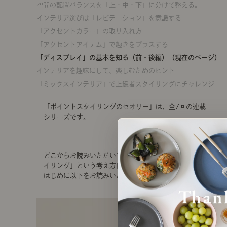
空間の配置バランスを「上・中・下」に分けて整える。
インテリア選びは「レピテーション」を意識する
「アクセントカラー」の取り入れ方
「アクセントアイテム」で趣きをプラスする
「ディスプレイ」の基本を知る（前・後編）（現在のページ）
インテリアを趣味にして、楽しむためのヒント
「ミックスインテリア」で上級者スタイリングにチャレンジ
「ポイントスタイリングのセオリー」は、全7回の連載
シリーズです。
どこからお読みいただいてもOKですが「ポイントスタ
イリング」という考え方自体をご理解いただくために
はじめに以下をお読みいただくことをおすすめします。