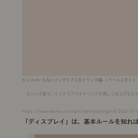
センスのいらないインテリアスタイリング編-｜ベーススタイリ
センス不要で、インテリアスタイリングを美しく仕上げるセ
https://www.receno.com/pen/beforestyling/u4/2024-07-
「ディスプレイ」は、基本ルールを知れ