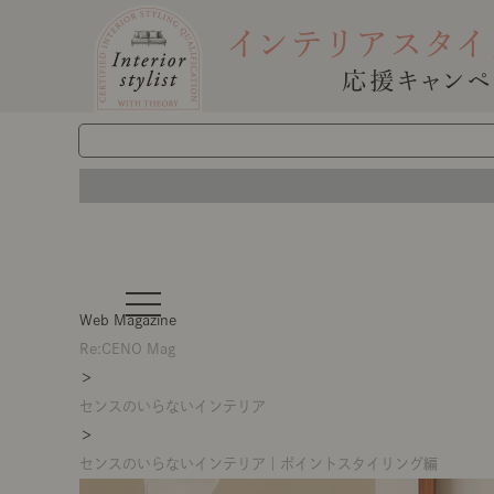
t
o
Web Magazine
g
g
Re:CENO Mag
l
＞
e
n
センスのいらないインテリア
a
v
＞
i
g
センスのいらないインテリア｜ポイントスタイリング編
a