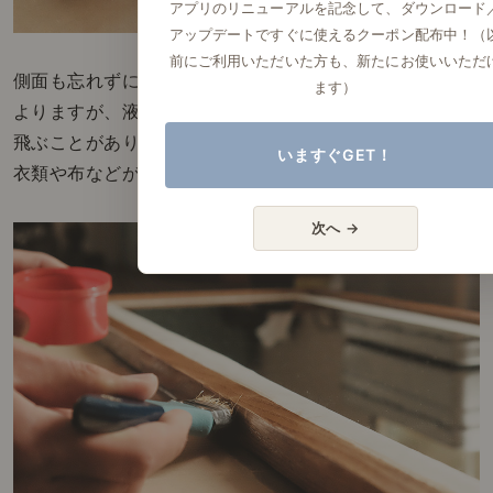
アプリのリニューアルを記念して、ダウンロード
アップデートですぐに使えるクーポン配布中！（
前にご利用いただいた方も、新たにお使いいただ
側面も忘れずに塗っていきます。この時、刷毛にも
ます）
よりますが、液体状が故に周辺に少しずつ液体が
飛ぶことがありますので、汚れてはいけない
いますぐGET！
衣類や布などが無いか気をつけておきましょう。
次へ →