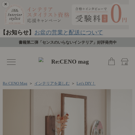
×
【お知らせ】
お盆の営業と配送について
書籍第二弾「センスのいらないインテリア」好評発売中
toggle
navigation
Re:CENO Mag
＞
インテリアを楽しむ
＞
Let's DIY！