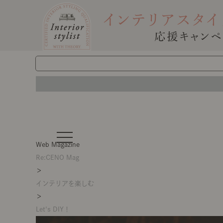
t
o
Web Magazine
g
g
Re:CENO Mag
l
＞
e
n
インテリアを楽しむ
a
v
＞
i
g
Let's DIY！
a