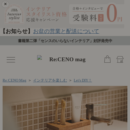
×
【お知らせ】
お盆の営業と配送について
書籍第二弾「センスのいらないインテリア」好評発売中
toggle
navigation
Re:CENO Mag
＞
インテリアを楽しむ
＞
Let's DIY！