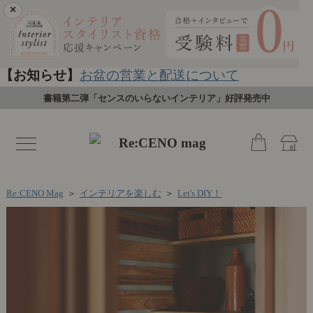
×
【お知らせ】
お盆の営業と配送について
書籍第二弾「センスのいらないインテリア」好評発売中
toggle
navigation
Re:CENO Mag
＞
インテリアを楽しむ
＞
Let's DIY！