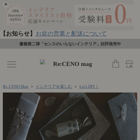
×
【お知らせ】
お盆の営業と配送について
書籍第二弾「センスのいらないインテリア」好評発売中
toggle
navigation
Re:CENO Mag
＞
インテリアを楽しむ
＞
Let's DIY！