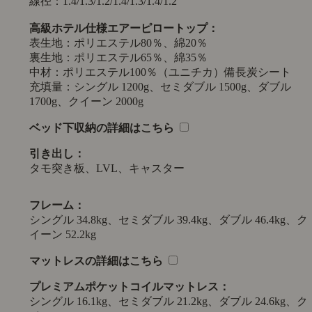
線径：1.4/1.3/1.2/1.4/1.3/1.4/1.2
高級ホテル仕様エアーピロートップ：
表生地：ポリエステル80％、綿20％
裏生地：ポリエステル65％、綿35％
中材：ポリエステル100％（ユニチカ）備長炭シート
充填量：シングル 1200g、セミダブル 1500g、ダブル
1700g、クイーン 2000g
ベッド下収納の詳細はこちら
引き出し：
タモ突き板、LVL、キャスター
フレーム：
シングル 34.8kg、セミダブル 39.4kg、ダブル 46.4kg、ク
イーン 52.2kg
マットレスの詳細はこちら
プレミアムポケットコイルマットレス：
シングル 16.1kg、セミダブル 21.2kg、ダブル 24.6kg、ク