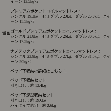
イーン 13.5kg×2
プレミアムポケットコイルマットレス：
シングル 19.3kg、セミダブル 23kg、ダブル 25.8kg、クイ
ーン 15.5kg×2
ゴールドプレミアムポケットコイルマットレス：
重量
シングル 21.8kg、セミダブル 26kg、ダブル 30.5kg、クイ
ーン 17.5kg×2
ナノテックプレミアムポケットコイルマットレス：
シングル 23.8kg、セミダブル 27kg、ダブル 31.5kg、クイ
ーン 20kg×2
ベッド下収納の詳細はこちら
ベッド下収納セット
引き出し：約 13.4kg
ベッド下深型収納セット
引き出し：約 19.6kg
ハイタイプ脚部：約 2.6kg