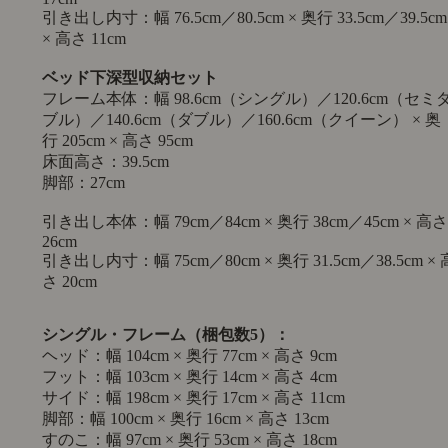
引き出し内寸：幅 76.5cm／80.5cm × 奥行 33.5cm／39.5cm
× 高さ 11cm
ベッド下深型収納セット
フレーム本体：幅 98.6cm（シングル）／120.6cm（セミ
ブル）／140.6cm（ダブル）／160.6cm（クイーン） × 奥
行 205cm × 高さ 95cm
床面高さ：39.5cm
脚部：27cm
引き出し本体：幅 79cm／84cm × 奥行 38cm／45cm × 高さ
26cm
引き出し内寸：幅 75cm／80cm × 奥行 31.5cm／38.5cm × 
さ 20cm
シングル・フレーム（梱包数5）：
ヘッド：幅 104cm × 奥行 77cm × 高さ 9cm
フット：幅 103cm × 奥行 14cm × 高さ 4cm
サイド：幅 198cm × 奥行 17cm × 高さ 11cm
脚部：幅 100cm × 奥行 16cm × 高さ 13cm
すのこ：幅 97cm × 奥行 53cm × 高さ 18cm