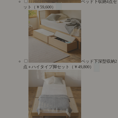
ベッド下収納4点セ
ット（￥59,600）
ベッド下深型収納2
点＋ハイタイプ脚セット（￥49,800）