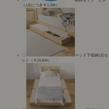
（1点につき￥3,300）
ベッド下収納2点セ
ット（￥29,800）