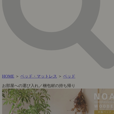
HOME
＞
ベッド・マットレス
＞
ベッド
お部屋への運び入れ／梱包材の持ち帰り