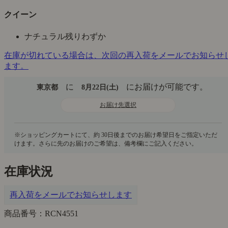
クイーン
ナチュラル
残りわずか
在庫が切れている場合は、次回の再入荷をメールでお知らせ
ます。
に
にお届けが可能です。
東京都
8月22日(土)
お届け先選択
在庫状況
再入荷をメールでお知らせします
商品番号：RCN4551