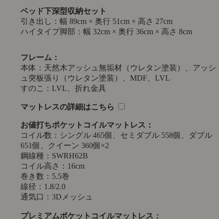
ベッド下深型収納セット
引き出し：幅 89cm × 奥行 51cm × 高さ 27cm
ハイタイプ脚部：幅 32cm × 奥行 36cm × 高さ 8cm
フレーム：
本体：天然木アッシュ無垢材（ウレタン塗装）、アッシ
ュ突板張り（ウレタン塗装）、MDF、LVL
すのこ：LVL、折れ金具
マットレスの詳細はこちら
お値打ちポケットコイルマットレス：
コイル数：シングル 465個、セミダブル 558個、ダブル
651個、クイーン 360個×2
鋼線種：SWRH62B
コイル高さ：16cm
巻き数：5.5巻
線径：1.8/2.0
通気口：3Dメッシュ
プレミアムポケットコイルマットレス：