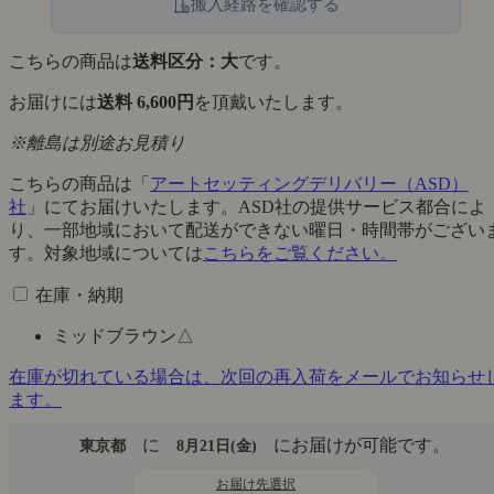
搬入経路を確認する
こちらの商品は
送料区分：大
です。
お届けには
送料 6,600円
を頂戴いたします。
※離島は別途お見積り
こちらの商品は「
アートセッティングデリバリー（ASD）
社
」にてお届けいたします。ASD社の提供サービス都合によ
り、一部地域において配送ができない曜日・時間帯がござい
す。対象地域については
こちらをご覧ください。
在庫・納期
ミッドブラウン
△
在庫が切れている場合は、次回の再入荷をメールでお知らせ
ます。
に
にお届けが可能です。
東京都
8月21日(金)
お届け先選択