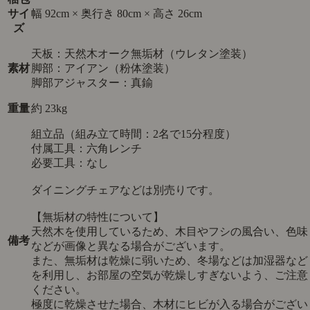
サイ
幅 92cm × 奥行き 80cm × 高さ 26cm
ズ
天板：天然木オーク無垢材（ウレタン塗装）
素材
脚部：アイアン（粉体塗装）
脚部アジャスター：真鍮
重量
約 23kg
組立品（組み立て時間：2名で15分程度）
付属工具：六角レンチ
必要工具：なし
ダイニングチェアなどは別売りです。
【無垢材の特性について】
天然木を使用しているため、木目やフシの風合い、色味
備考
などが画像と異なる場合がございます。
また、無垢材は乾燥に弱いため、冬場などは加湿器など
を利用し、お部屋の空気が乾燥しすぎないよう、ご注意
ください。
極度に乾燥させた場合、木材にヒビが入る場合がござい