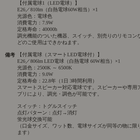
【付属電球1（LED電球）】
E26／810lm（白熱電球60W相当）×1
光源色：電球色
消費電力：7.9W
定格寿命：40000h
調光機能のついた機器、スイッチ、別売りのリモコン
どのご使用はできかねます。
【付属電球（スマートLED電球付）】
備考
E26／806lm LED電球（白熱電球 60W相当）×1
光源色：2500K ～ 6500K
消費電力：9.0W
定格寿命：22.8年（1日 3時間利用）
スマートスピーカー対応電球です。スピーカーや専用
プリにより、調光・調色が可能です。
スイッチ：トグルスイッチ
点灯パターン：点灯→消灯
蛍光球交換可能
（口金サイズ、ワット数、電球サイズが同等の物に限
ます）