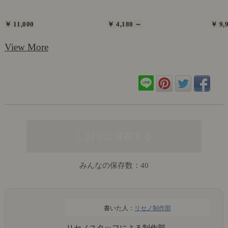
￥ 11,000
￥ 4,180 ～
￥ 9,
View More
みんなの保存数：
40
リセノ制作部
リセノスタッフによる制作部