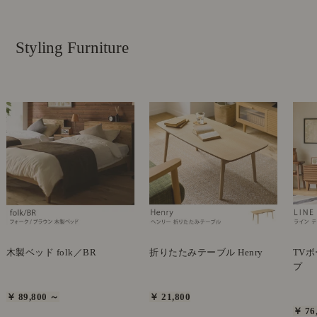
Styling Furniture
木製ベッド folk／BR
折りたたみテーブル Henry
TVボ
プ
￥ 89,800 ～
￥ 21,800
￥ 76