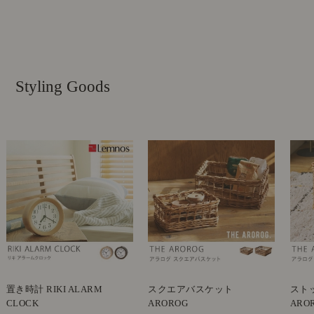
Styling Goods
置き時計 RIKI ALARM
スクエアバスケット
スト
CLOCK
AROROG
ARO