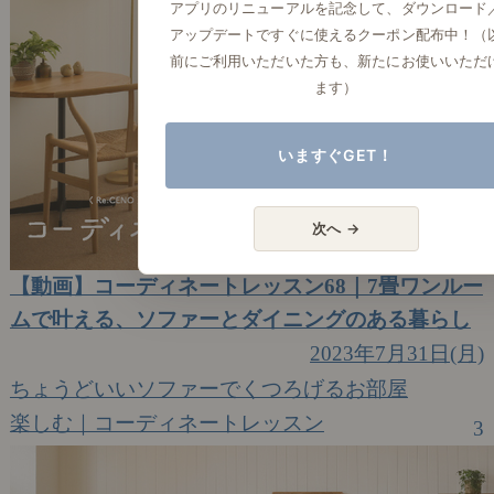
アプリのリニューアルを記念して、ダウンロード
アップデートですぐに使えるクーポン配布中！（
前にご利用いただいた方も、新たにお使いいただ
ます）
いますぐGET！
次へ →
【動画】コーディネートレッスン68｜7畳ワンルー
ムで叶える、ソファーとダイニングのある暮らし
2023年7月31日(月)
ちょうどいいソファーでくつろげるお部屋
楽しむ｜コーディネートレッスン
3