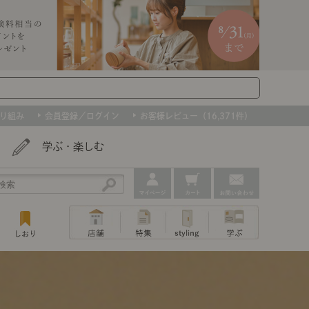
り組み
会員登録／ログイン
お客様レビュー（16,371件）
学ぶ・楽しむ
アウトレット
ェア
ー
プ
組み合わせて作るキッチン収納
「あぐらをかける」ソファー
お肌を守るレースカーテン
たインテリアを、数量限定で。早いもの勝ちです！
ップ
トップ
｜ポイントスタイ
センスのいらないインテリア｜動画
特集 一覧
・本棚
ン・スリッパ