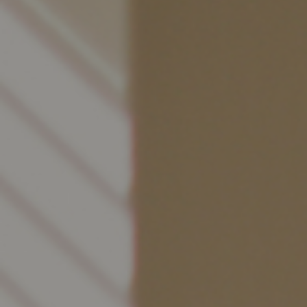
前に
キッチン家具
タオル・サニタリー
コーヒーグッズ
ナチュラルヴィンテージとは？
キッズ家具
フレグランス
Sunny in my life
キッズチェア
コーディネートの基本
ダイニングの基本
照明の基本
みんなのエッセイ
おすすめカフェ
僕と私の愛用品