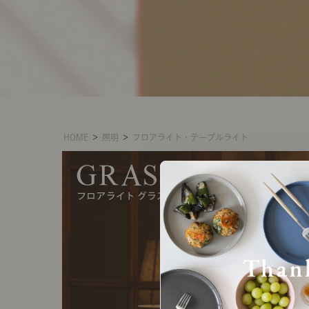
HOME
＞
照明
＞
フロアライト・テーブルライト