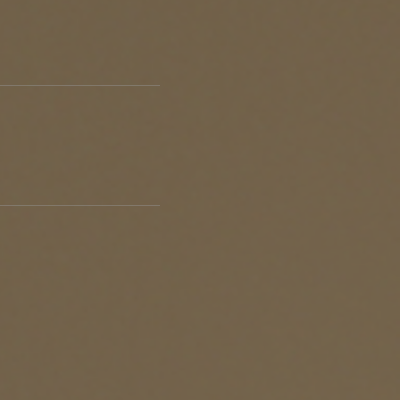
ポート
お店だより
ネートレッスン
ナチュラルヴィンテージの作り方
ときどき、古いもの」
Vlog「晴れのち、キッチン」
ネートレッスン