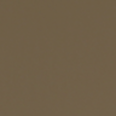
示アイテム
展示アイテム
クセス
アクセス
ブジェ
本
ダイニング特集
ップ
示アイテム
クセス
ウハウ（動画）
リビングの基本
の基本
書斎の基本
所レポ
本と音楽と映画
product
Buyer's Voice