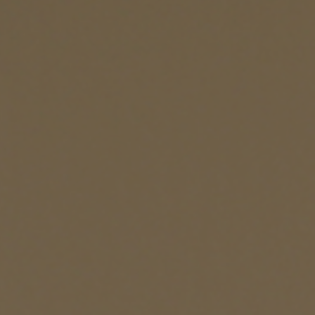
ング編
リング編
展示アイテム
展
アクセス
ア
デスク・チェア
収納雑貨
エプロン・クロス
こたつ
アート・フレーム
キッチンツール
照明
置物・オ
ナチュラルヴィンテージを知る
ナチュラルヴィンテージ実例
ナチュラルヴィンテージの基
フラワーベース・花瓶
観葉植物
家電
涼感寝具特集
夏の快適インテリア特集
リビング家具特集
トップ
ト
インテリアを学ぶ
展示アイテム
展
アクセス
ア
ディスプレイの基本
お手入れの基本
コツとノ
収納の基本
寝室の基本
キッチン
カーテンの基本
インテリアを楽しむ
Let's DIY！
植物と暮らそう
話題の場
食べるを楽しむ
日々のできごと
リセノのこと
蚤の市で見つけた偏愛品
Re:CENO Vlog（動画）
Re:CENO 