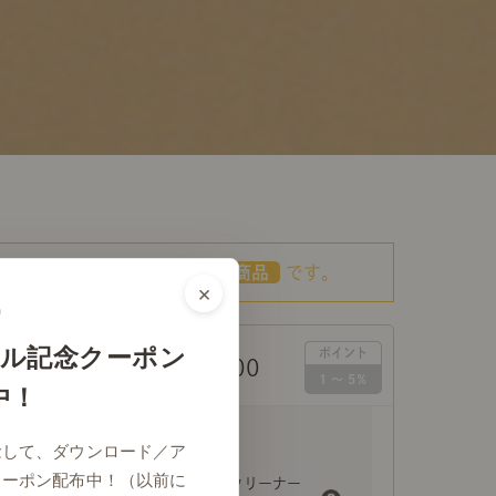
こちらの商品は
あす着対応商品
です。
×
ル記念クーポン
￥49,500
格（税込）
中！
念して、ダウンロード／ア
クーポン配布中！（以前に
専用メンテナンスクリーナー