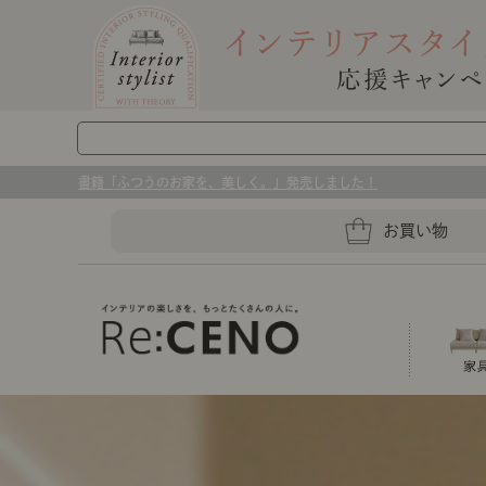
書籍「ふつうのお家を、美しく。」発売しました！
お買い物
ソファー
ラグマット・カーペット
キッチングッズ収納
ソファー、ラグ、ベッド、照明
センスのいらないインテリア｜お部屋づ
ベッド
ケア用品
プレート・お皿
店舗TOP