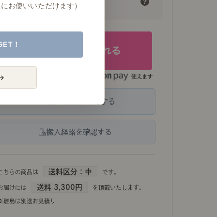
（￥2,640）
たにお使いいただけます）
GET！
→
店舗の展示を確認する
搬入経路を確認する
送料区分：中
こちらの商品は
です。
送料 3,300円
お届けには
を頂戴いたします。
※離島は別途お見積り