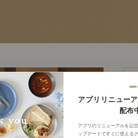
アプリリニューア
価
配布
アプリのリニューアルを記
ップデートですぐに使える