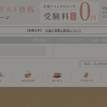
【お知らせ】
お盆の営業と配送について
お買い物ガイド
ブランドコンセプト
品質への取
クリアランス
テーブル
カーテン・ブラインド
グラス
ダイニング
寝具・布団
カトラリー
椅子・チ
寝具カバ
マグカッ
センスのいらないインテリア
など、欲しいインテリアをお得な価格で！
撮影などで使用し
トップ
ト
くりの
センスのいらないインテリア｜ベーススタイリ
センスのいらないインテリア
ユニットシェルフ
ミラー
ボウル・鉢
TVボード
時計
ポット
収納家具
クッショ
保存容器