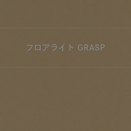
商品紹介（動画）
リセノ ランチ部
お仕事レ
特集
AGRAソファのこと
センスのいらないインテリア
コーディ
フロアライト GRASP
人気の連載
ルームツアー
モーニングルーティン
Vlog「
Vlog「にわかに、暮らせば。」
ナチュラルヴィンテージの作り方
コーディ