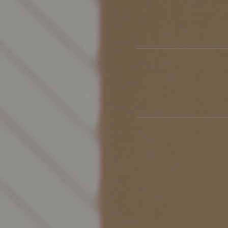
製品ストーリー
お知らせ
書籍連動企画
オリジナル家具の企画経緯
お部屋ビフォーアフター
Vlog「日々うらら」