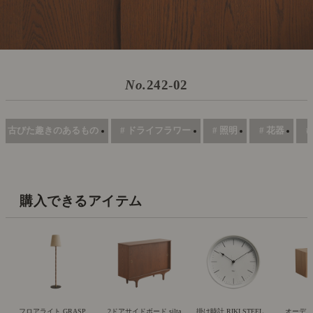
No.
242-02
# 古びた趣きのあるもの
# ドライフラワー
# 照明
# 花器
#
購入できるアイテム
フロアライト GRASP
2ドアサイドボード silta
掛け時計 RIKI STEEL
オーディオ 