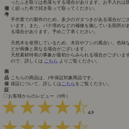
ったふき取りは色落ちする場合があります。お手入れは
備
く絞った布で拭き取って取ってください。
考
手作業での製作のため、多少のガタつきがある場合がご
います。また、パテ埋めなどの補修を施している箇所が
る場合があります。予めご了承ください。
天然木を使用しているため、木目やフシの風合い、色味
どが画像と異なる場合がございます。
天然素材特有の事象が最初からみられる場合がございま
ので、詳しくは
こちら
よりご覧ください。
商
品
こちらの商品は、1年保証対象商品です。
保
保証について、詳しくは
こちら
をご覧ください。
証
お客様からのレビュー（9件）
4.9