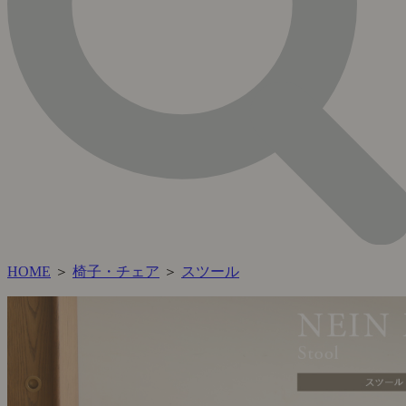
HOME
＞
椅子・チェア
＞
スツール