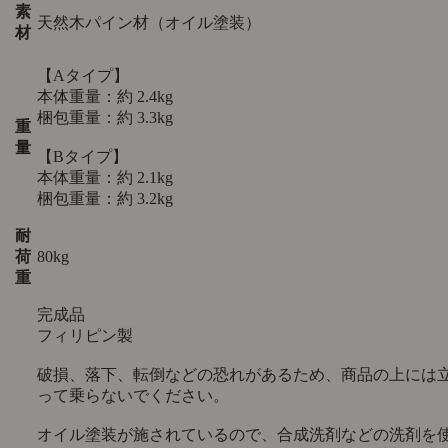
素
天然木パイン材（オイル塗装）
材
【Aタイプ】
本体重量：約 2.4kg
梱包重量：約 3.3kg
重
量
【Bタイプ】
本体重量：約 2.1kg
梱包重量：約 3.2kg
耐
荷
80kg
重
完成品
フィリピン製
破損、落下、転倒などの恐れがあるため、商品の上には
って乗らないでください。
オイル塗装が施されているので、合成洗剤などの洗剤を