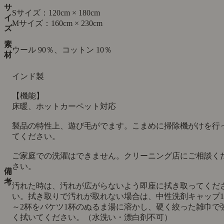
サ
Sサイズ：120cm × 180cm
イ
Mサイズ：160cm × 230cm
ズ
素
ウール 90％、コットン 10％
材
インド製
【機能】
床暖、ホットカーペット対応
製品の特性上、遊び毛がでます。こまめに掃除機がけを行
てください。
ご家庭での洗濯はできません。クリーニング店にご相談く
さい。
備
考
汚れた時は、汚れが広がらないよう即座に拭き取ってくだ
い。拭き取りで汚れが取れない場合は、中性洗剤キャップ1
～2杯をバケツ1杯のぬるま湯に溶かし、硬く絞った雑巾で
く拭いてください。（水洗い・漂白剤不可）