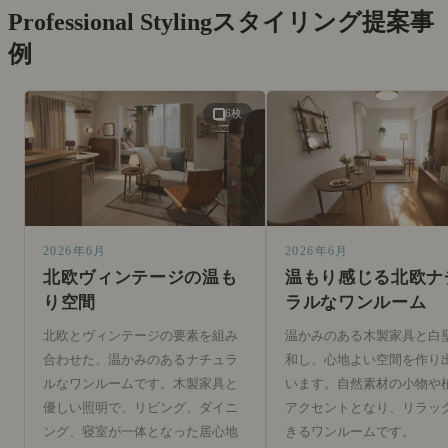
Professional Styling
スタイリング提案事
例
6枚
2026年6月
2026年6月
北欧ヴィンテージの温も
温もり感じる北欧ナ
り空間
ラルなワンルーム
北欧とヴィンテージの要素を組み
温かみのある木製家具と白
合わせた、温かみのあるナチュラ
和し、心地よい空間を作り
ルなワンルームです。木製家具と
います。自然素材の小物や
優しい照明で、リビング、ダイニ
アクセントとなり、リラッ
ング、寝室が一体となった居心地
きるワンルームです。