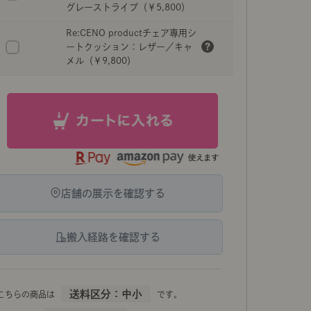
グレーストライプ（￥5,800）
北欧アンティークを想像させる優しいフォルムが魅力、Re:
Re:CENO productチェア専用シ
ートクッション：レザー／キャ
ッカー）」。
メル（￥9,800）
重量はわずか 3.3kgと非常に軽く、片手で持ち上げら
店舗の展示を確認する
搬入経路を確認する
送料区分：中小
こちらの商品は
です。