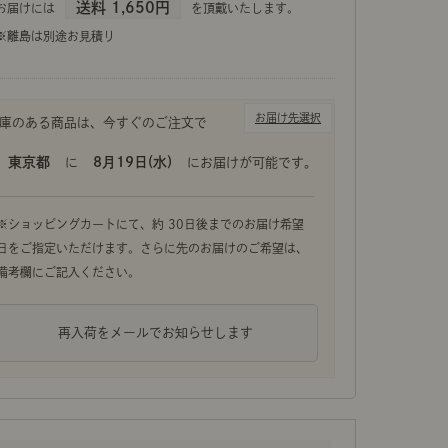
送料 1,650円
お届けには
を頂戴いたします。
※離島は別途お見積り
お届け先選択
東京都
8月19日(水)
に
にお届けが可能です。
再入荷をメールでお知らせします