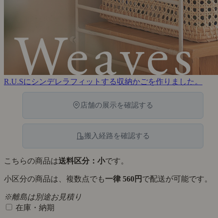
R.U.Sにシンデレラフィットする収納かごを作りました。
店舗の展示を確認する
搬入経路を確認する
こちらの商品は
送料区分：小
です。
小区分の商品は、複数点でも
一律 560円
で配送が可能です。
※離島は別途お見積り
在庫・納期