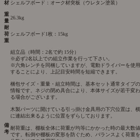
材
シェルフボード：オーク材突板（ウレタン塗装）
重
26.3kg
量
耐
荷
シェルフボード1枚：15kg
重
組立品（時間：2名で約 15分）
※必ず2名以上での組立作業を行って下さい。
※六角レンチを同梱していますが、電動ドライバーを使
することにより、上記目安時間を短縮できます。
梱包サイズ・重量・組立時間は、基本セット通常タイプ
情報です。ネジの閉め具合により、本体サイズが若干変
る場合がございます。
木製パーツに開けている引っ掛け金具用の下穴位置は、
に連結出来るように位置をずらしております。
備
耐荷重は、棚板全体に荷重が均等にかかった時の最大数
考
です。転倒や棚板の変形を防ぐため、バランスよく荷重