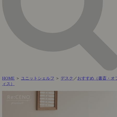
HOME
＞
ユニットシェルフ
＞
デスク
／
おすすめ（書斎・オ
ィス）