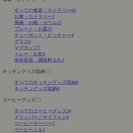
すべての食器・カトラリー
66
お箸・カトラリー
5
茶碗・お椀・ボウル
23
プレート・お皿
15
ティーポット・ピッチャー
4
グラス
6
マグカップ
7
トレー・お盆
6
保存容器・調味料入れ
3
キッチングッズ収納
すべてのキッチングッズ収納
8
キッチングッズ収納
8
コーヒーグッズ
すべてのコーヒーグッズ
24
ドリッパー／サイフォン
9
コーヒーサーバー
5
コーヒーミル
1