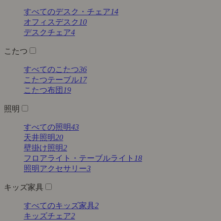
すべてのデスク・チェア
14
オフィスデスク
10
デスクチェア
4
こたつ
すべてのこたつ
36
こたつテーブル
17
こたつ布団
19
照明
すべての照明
43
天井照明
20
壁掛け照明
2
フロアライト・テーブルライト
18
照明アクセサリー
3
キッズ家具
すべてのキッズ家具
2
キッズチェア
2