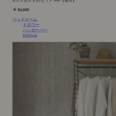
R.U.S おすすめセット #48【通常】
￥ 84,600
ベッドルーム
ドロワー
ハンガーバー
H201cm