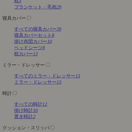
枕
5
ブランケット・毛布
29
寝具カバー
すべての寝具カバー
39
寝具カバーセット
8
掛け布団カバー
10
ベッドシーツ
8
枕カバー
13
ミラー・ドレッサー
すべてのミラー・ドレッサー
13
ミラー・ドレッサー
13
時計
すべての時計
12
掛け時計
10
置き時計
2
クッション・スリッパ