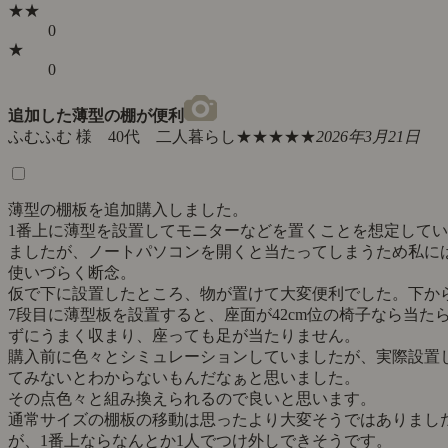
★★
0
★
0
追加した薄型の棚が便利
ふむふむ 様 40代 二人暮らし
★★★★★
2026年3月21日
薄型の棚板を追加購入しました。
1番上に薄型を設置してモニターなどを置くことを想定してい
ましたが、ノートパソコンを開くと当たってしまうため私に
使いづらく断念。
仮で下に設置したところ、物が置けて大変便利でした。下か
7段目に薄型板を設置すると、座面が42cm位の椅子なら当た
ずにうまく収まり、座っても足が当たりません。
購入前に色々とシミュレーションしていましたが、実際設置
てみないとわからないもんだなぁと思いました。
その点色々と組み換えられるので良いと思います。
通常サイズの棚板の移動は思ったより大変そうではありまし
が、1番上ならなんとか1人でつけ外しできそうです。