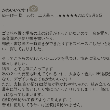
かわいいです！
ぬーぴー 様 30代 二人暮らし
★★★★★
2025年8月 9日
ゴミ箱を置く場所の上の部分がもったいないので、台を置き
保育園のお便り帳を書いたり、
郵便・書類等の一時置きができたりするスペースにしたいと
い、探しておりました。
そしてこちらのかわいいシェルフを見つけ、悩みに悩んだ末
購入しました。
結果、とても気に入ってます！
私の２つの要望も叶えてくれる上に、大きさ・色共に圧迫感
なく、デザインもとてもかわいいです！
ただ、支柱(白い部分)は塗装が剥がれやすいので、組み立て
最中に誤って落としたり物に当たったりしてしまうと、傷の
うになってしまいます。
(塗装が剥がれて傷のように見えます。)
普通に使用してる分には塗装は剥がれません。