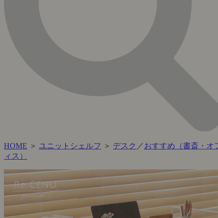
HOME
＞
ユニットシェルフ
＞
デスク
／
おすすめ（書斎・オ
ィス）