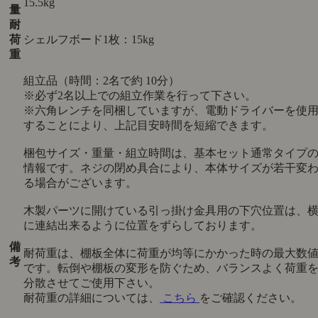
15.5kg
量
耐
荷
シェルフボード1枚：15kg
重
組立品（時間：2名で約 10分）
※必ず2名以上での組立作業を行って下さい。
※六角レンチを同梱していますが、電動ドライバーを使
することにより、上記目安時間を短縮できます。
梱包サイズ・重量・組立時間は、基本セット通常タイプ
情報です。ネジの閉め具合により、本体サイズが若干変
る場合がございます。
木製パーツに開けている引っ掛け金具用の下穴位置は、
に連結出来るように位置をずらしております。
備
耐荷重は、棚板全体に荷重が均等にかかった時の最大数
考
です。転倒や棚板の変形を防ぐため、バランスよく荷重
分散させてご使用下さい。
耐荷重の詳細については、
こちら
をご確認ください。