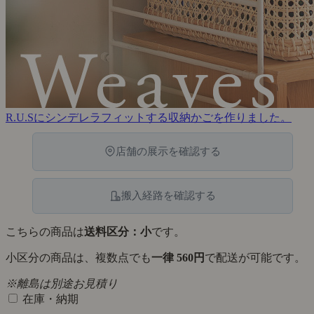
R.U.Sにシンデレラフィットする収納かごを作りました。
店舗の展示を確認する
搬入経路を確認する
こちらの商品は
送料区分：小
です。
小区分の商品は、複数点でも
一律 560円
で配送が可能です。
※離島は別途お見積り
在庫・納期