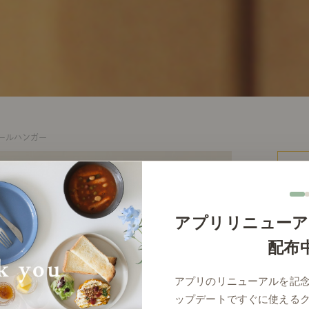
ールハンガー
アプリリニューア
価
配布
アプリのリニューアルを記
ップデートですぐに使える