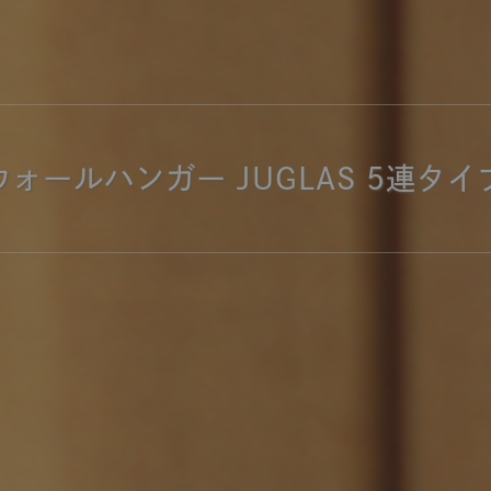
商品紹介（動画）
リセノ ランチ部
お仕事レ
特集
AGRAソファのこと
センスのいらないインテリア
コーディ
ウォールハンガー JUGLAS 5連タイ
人気の連載
ルームツアー
モーニングルーティン
Vlog「
Vlog「にわかに、暮らせば。」
ナチュラルヴィンテージの作り方
コーディ