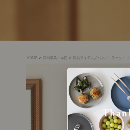
HOME
＞
収納家具・本棚
＞
収納アイテム
／
ハンガーラック・ポ