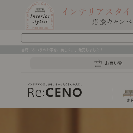
書籍「ふつうのお家を、美しく。」発売しました！
お買い物
ソファー
ラグマット・カーペット
キッチングッズ収納
ソファー、ラグ、ベッド、照明
センスのいらないインテリア｜お部屋づ
ベッド
ケア用品
プレート・お皿
店舗TOP