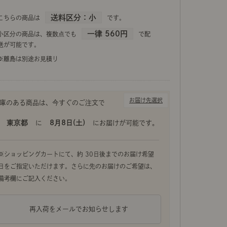
送料区分：小
こちらの商品は
です。
ラタンの編み模様や曲線が美しい、ウォールハンガー「JU
一律 560円
小区分の商品は、複数点でも
で配
手作業ならではの素朴な温もりを感じる仕上がりで、お
送が可能です。
す。
※離島は別途お見積り
お届け先選択
東京都
8月8日(土)
に
にお届けが可能です。
再入荷をメールでお知らせします