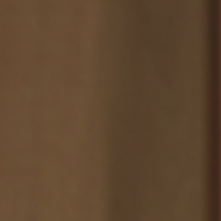
示アイテム
展示アイテム
クセス
アクセス
ブジェ
本
ダイニング特集
ップ
示アイテム
クセス
ウハウ（動画）
リビングの基本
の基本
書斎の基本
所レポ
本と音楽と映画
product
Buyer's Voice