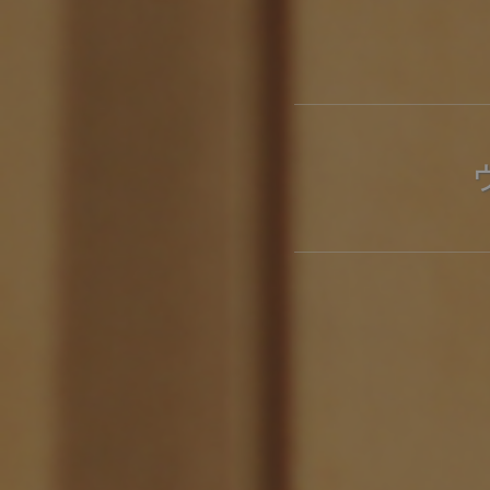
製品ストーリー
お知らせ
書籍連動企画
オリジナル家具の企画経緯
お部屋ビフォーアフター
Vlog「日々うらら」