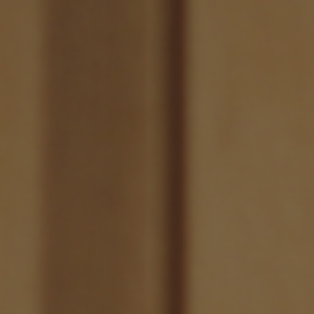
前に
キッチン家具
タオル・サニタリー
コーヒーグッズ
ナチュラルヴィンテージとは？
キッズ家具
フレグランス
Sunny in my life
キッズチェア
コーディネートの基本
ダイニングの基本
照明の基本
みんなのエッセイ
おすすめカフェ
僕と私の愛用品