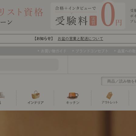
【お知らせ】
お盆の営業と配送について
お買い物ガイド
ブランドコンセプト
品質への取
クリアランス
テーブル
カーテン・ブラインド
グラス
ダイニング
寝具・布団
カトラリー
椅子・チ
寝具カバ
マグカッ
センスのいらないインテリア
など、欲しいインテリアをお得な価格で！
撮影などで使用し
トップ
ト
くりの
センスのいらないインテリア｜ベーススタイリ
センスのいらないインテリア
ユニットシェルフ
ミラー
ボウル・鉢
TVボード
時計
ポット
収納家具
クッショ
保存容器