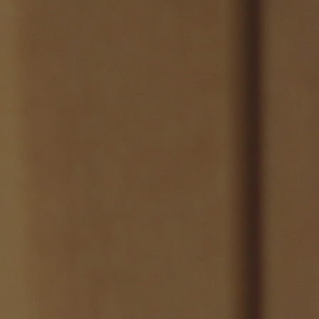
ング編
リング編
展示アイテム
展
アクセス
ア
デスク・チェア
収納雑貨
エプロン・クロス
こたつ
アート・フレーム
キッチンツール
照明
置物・オ
ナチュラルヴィンテージを知る
ナチュラルヴィンテージ実例
ナチュラルヴィンテージの基
フラワーベース・花瓶
観葉植物
家電
涼感寝具特集
夏の快適インテリア特集
リビング家具特集
トップ
ト
インテリアを学ぶ
展示アイテム
展
アクセス
ア
ディスプレイの基本
お手入れの基本
コツとノ
収納の基本
寝室の基本
キッチン
カーテンの基本
インテリアを楽しむ
Let's DIY！
植物と暮らそう
話題の場
食べるを楽しむ
日々のできごと
リセノのこと
蚤の市で見つけた偏愛品
Re:CENO Vlog（動画）
Re:CENO 