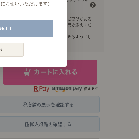
注文品をひとつずつギフトラッ
たにお使いいただけます）
ピング（￥0）
GET！
→
店舗の展示を確認する
搬入経路を確認する