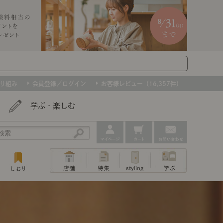
り組み
会員登録／ログイン
お客様レビュー（16,357件）
学ぶ・楽しむ
アウトレット
ェア
ー
プ
組み合わせて作るキッチン収納
「あぐらをかける」ソファー
お肌を守るレースカーテン
たインテリアを、数量限定で。早いもの勝ちです！
ップ
トップ
｜ポイントスタイ
センスのいらないインテリア｜動画
特集 一覧
・本棚
ン・スリッパ