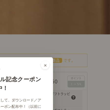
こちらの商品は
あす着対応商品
です。
×
ル記念クーポン
￥4,950
格（税込）
中！
注文品をまとめてギフトラッピ
ング（￥0）
念して、ダウンロード／ア
クーポン配布中！（以前に