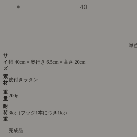
サ
イ
幅 40cm × 奥行き 6.5cm × 高さ 20cm
ズ
素
皮付きラタン
材
重
200g
量
耐
荷
3kg（フック1本につき1kg）
重
完成品