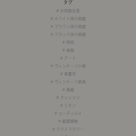
タグ
商品紹介（動画）
リセノ ランチ部
お仕事レ
# お部屋全景
# ホワイト床の部屋
# ブラウン床の部屋
特集
# ブラック床の部屋
# 照明
AGRAソファのこと
センスのいらないインテリア
コーディ
# 食器
# アート
# ヴィンテージ小物
人気の連載
# 骨董市
ルームツアー
モーニングルーティン
Vlog「
# ヴィンテージ家具
# 真鍮
Vlog「にわかに、暮らせば。」
ナチュラルヴィンテージの作り方
コーディ
# クッション
# リネン
# コーデュロイ
# 観葉植物
# ドライフラワー