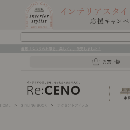
書籍「ふつうのお家を、美しく。」発売しました！
お買い物
HOME
＞
STYLING BOOK
＞
アクセントアイテム
ソファー
ラグマット・カーペット
キッチングッズ収納
ソファー、ラグ、ベッド、照明
センスのいらないインテリア｜お部屋づ
ベッド
ケア用品
プレート・お皿
店舗TOP