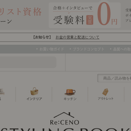
【お知らせ】
お盆の営業と配送について
お買い物ガイド
ブランドコンセプト
品質への取
クリアランス
テーブル
カーテン・ブラインド
グラス
ダイニング
寝具・布団
カトラリー
椅子・チ
寝具カバ
マグカッ
センスのいらないインテリア
など、欲しいインテリアをお得な価格で！
撮影などで使用し
トップ
ト
くりの
センスのいらないインテリア｜ベーススタイリ
センスのいらないインテリア
ユニットシェルフ
ミラー
ボウル・鉢
TVボード
時計
ポット
収納家具
クッショ
保存容器