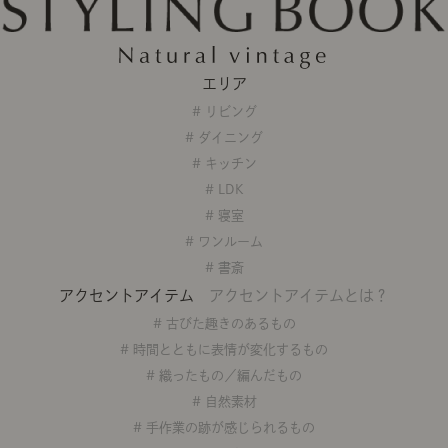
ング編
リング編
展示アイテム
展
アクセス
ア
デスク・チェア
収納雑貨
エプロン・クロス
こたつ
アート・フレーム
キッチンツール
照明
置物・オ
ナチュラルヴィンテージを知る
ナチュラルヴィンテージ実例
ナチュラルヴィンテージの基
エリア
フラワーベース・花瓶
観葉植物
家電
トップ
ト
涼感寝具特集
夏の快適インテリア特集
リビング家具特集
# リビング
インテリアを学ぶ
展示アイテム
展
# ダイニング
アクセス
ア
ディスプレイの基本
お手入れの基本
コツとノ
# キッチン
# LDK
収納の基本
寝室の基本
キッチン
# 寝室
カーテンの基本
# ワンルーム
# 書斎
インテリアを楽しむ
アクセントアイテム
アクセントアイテムとは？
Let's DIY！
植物と暮らそう
話題の場
# 古びた趣きのあるもの
# 時間とともに表情が変化するもの
食べるを楽しむ
日々のできごと
# 織ったもの／編んだもの
リセノのこと
# 自然素材
# 手作業の跡が感じられるもの
蚤の市で見つけた偏愛品
Re:CENO Vlog（動画）
Re:CENO 