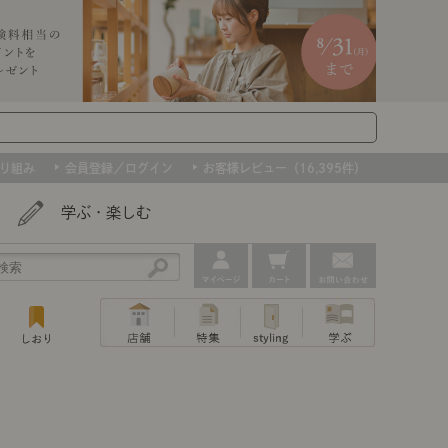
り組み
会員登録／ログイン
お客様レビュー（16,395件）
学ぶ・楽しむ
アウトレット
ェア
ー
プ
組み合わせて作るキッチン収納
「あぐらをかける」ソファー
お肌を守るレースカーテン
たインテリアを、数量限定で。早いもの勝ちです！
ップ
トップ
｜ポイントスタイ
センスのいらないインテリア｜動画
特集 一覧
・本棚
ン・スリッパ