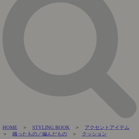
HOME
＞
STYLING BOOK
＞
アクセントアイテム
＞
織ったもの／編んだもの
＞
クッション