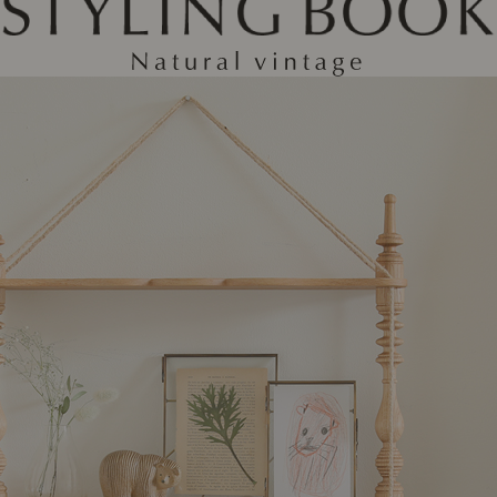
ング編
リング編
展示アイテム
展
アクセス
ア
デスク・チェア
収納雑貨
エプロン・クロス
こたつ
アート・フレーム
キッチンツール
照明
置物・オ
ナチュラルヴィンテージを知る
ナチュラルヴィンテージ実例
ナチュラルヴィンテージの基
フラワーベース・花瓶
観葉植物
家電
トップ
ト
涼感寝具特集
夏の快適インテリア特集
リビング家具特集
インテリアを学ぶ
展示アイテム
展
アクセス
ア
ディスプレイの基本
お手入れの基本
コツとノ
収納の基本
寝室の基本
キッチン
カーテンの基本
インテリアを楽しむ
Let's DIY！
植物と暮らそう
話題の場
食べるを楽しむ
日々のできごと
リセノのこと
蚤の市で見つけた偏愛品
Re:CENO Vlog（動画）
Re:CENO 