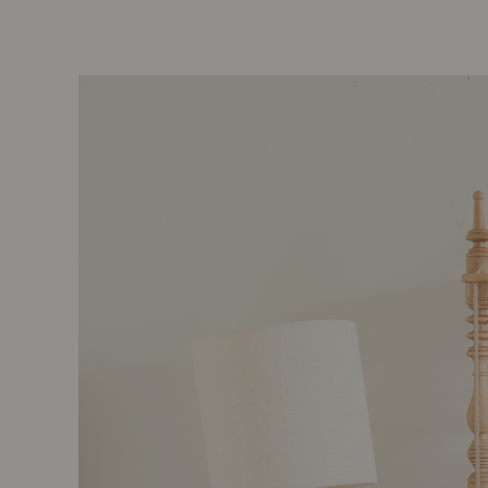
前に
キッチン家具
タオル・サニタリー
コーヒーグッズ
ナチュラルヴィンテージとは？
キッズ家具
フレグランス
Sunny in my life
コーディネートの基本
ダイニングの基本
照明の基本
みんなのエッセイ
おすすめカフェ
僕と私の愛用品