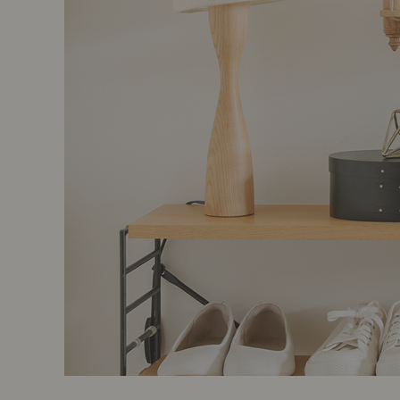
製品ストーリー
お知らせ
書籍連動企画
オリジナル家具の企画経緯
お部屋ビフォーアフター
Vlog「日々うらら」