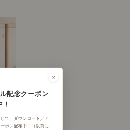
×
ル記念クーポン
中！
# アート
念して、ダウンロード／ア
クーポン配布中！（以前に