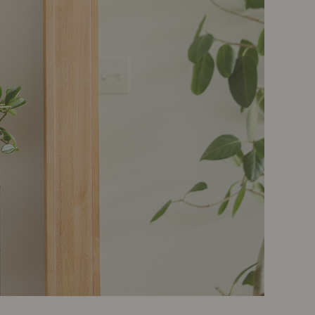
ポート
お店だより
ネートレッスン
ナチュラルヴィンテージの作り方
ときどき、古いもの」
Vlog「晴れのち、キッチン」
ネートレッスン