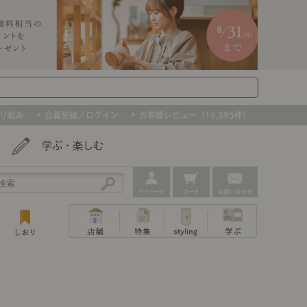
り組み
会員登録／ログイン
お客様レビュー（16,395件）
学ぶ・楽しむ
アウトレット
ェア
ー
プ
組み合わせて作るキッチン収納
「あぐらをかける」ソファー
お肌を守るレースカーテン
たインテリアを、数量限定で。早いもの勝ちです！
ップ
トップ
｜ポイントスタイ
センスのいらないインテリア｜動画
特集 一覧
・本棚
ン・スリッパ