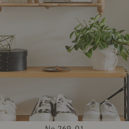
商品紹介（動画）
リセノ ランチ部
お仕事レ
特集
AGRAソファのこと
センスのいらないインテリア
コーディ
人気の連載
ルームツアー
モーニングルーティン
Vlog「
Vlog「にわかに、暮らせば。」
ナチュラルヴィンテージの作り方
コーディ
No.
269-01