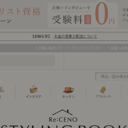
【お知らせ】
お盆の営業と配送について
お買い物ガイド
ブランドコンセプト
品質への取
クリアランス
テーブル
カーテン・ブラインド
グラス
ダイニング
寝具・布団
カトラリー
椅子・チ
寝具カバ
マグカッ
センスのいらないインテリア
など、欲しいインテリアをお得な価格で！
撮影などで使用し
トップ
ト
くりの
センスのいらないインテリア｜ベーススタイリ
センスのいらないインテリア
ユニットシェルフ
ミラー
ボウル・鉢
TVボード
時計
ポット
収納家具
クッショ
保存容器