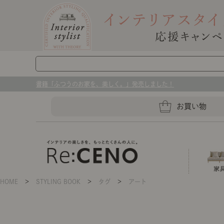
書籍「ふつうのお家を、美しく。」発売しました！
お買い物
HOME
＞
STYLING BOOK
＞
タグ
＞
アート
ソファー
ラグマット・カーペット
キッチングッズ収納
ソファー、ラグ、ベッド、照明
センスのいらないインテリア｜お部屋づ
ベッド
ケア用品
プレート・お皿
店舗TOP