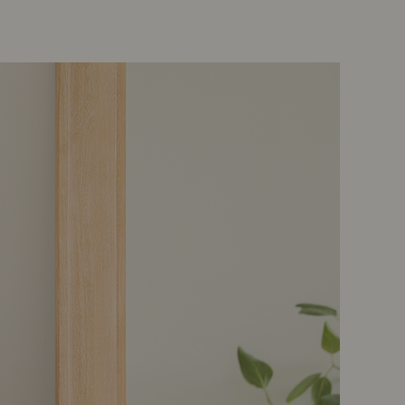
示アイテム
展示アイテム
クセス
アクセス
ブジェ
本
ップ
ダイニング特集
示アイテム
クセス
ウハウ（動画）
リビングの基本
の基本
書斎の基本
所レポ
本と音楽と映画
product
Buyer's Voice