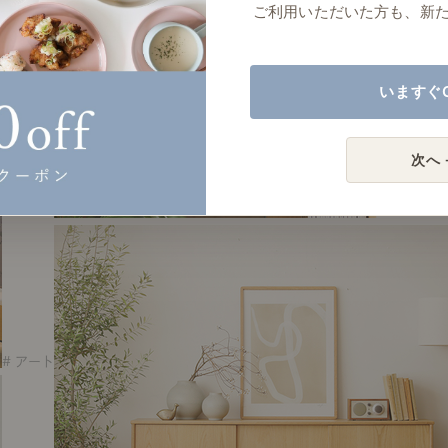
ご利用いただいた方も、新
# アート
いますぐ
次へ 
# アート