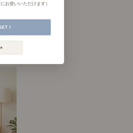
たにお使いいただけます）
GET！
→
# アート