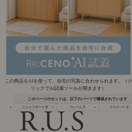
この商品をAIを使って、自宅の写真に合わせられます。
（
リックでAI試着ツールが開きます）
6
3
2
シェルフボード
フレーム
クロスバー