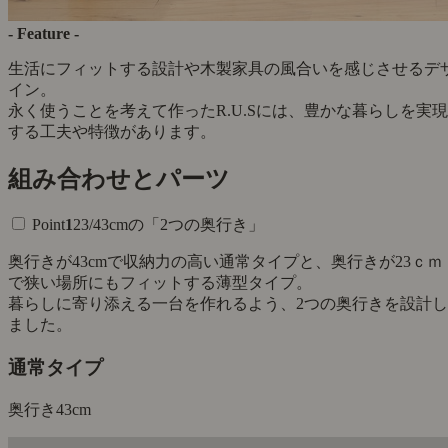
- Feature -
生活にフィットする設計や木製家具の風合いを感じさせるデ
イン。
永く使うことを考えて作ったR.U.Sには、豊かな暮らしを実現
する工夫や特徴があります。
組み合わせとパーツ
Point
1
23/43cmの「2つの奥行き」
奥行きが43cmで収納力の高い通常タイプと、奥行きが23ｃｍ
で狭い場所にもフィットする薄型タイプ。
暮らしに寄り添える一台を作れるよう、2つの奥行きを設計し
ました。
通常タイプ
奥行き
43cm