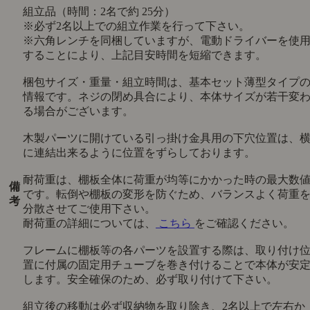
組立品（時間：2名で約 25分）
※必ず2名以上での組立作業を行って下さい。
※六角レンチを同梱していますが、電動ドライバーを使
することにより、上記目安時間を短縮できます。
梱包サイズ・重量・組立時間は、基本セット薄型タイプ
情報です。ネジの閉め具合により、本体サイズが若干変
る場合がございます。
木製パーツに開けている引っ掛け金具用の下穴位置は、
に連結出来るように位置をずらしております。
耐荷重は、棚板全体に荷重が均等にかかった時の最大数
備
です。転倒や棚板の変形を防ぐため、バランスよく荷重
考
分散させてご使用下さい。
耐荷重の詳細については、
こちら
をご確認ください。
フレームに棚板等の各パーツを設置する際は、取り付け
置に付属の固定用チューブを巻き付けることで本体が安
します。安全確保のため、必ず取り付けて下さい。
組立後の移動は必ず収納物を取り除き、2名以上で左右か