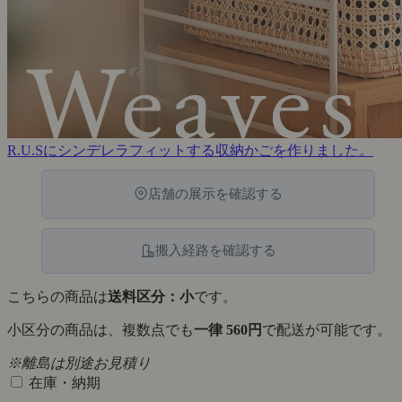
R.U.Sにシンデレラフィットする収納かごを作りました。
店舗の展示を確認する
搬入経路を確認する
こちらの商品は
送料区分：小
です。
小区分の商品は、複数点でも
一律 560円
で配送が可能です。
※離島は別途お見積り
在庫・納期