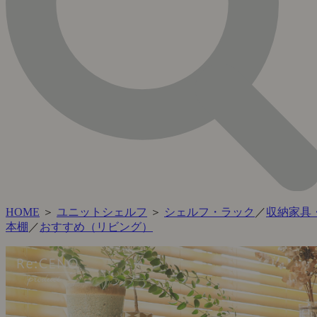
HOME
＞
ユニットシェルフ
＞
シェルフ・ラック
／
収納家具
本棚
／
おすすめ（リビング）