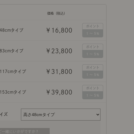
示アイテム
展示アイテム
クセス
アクセス
ブジェ
価格（税込）
組み合わせて作るキッチン収納
「あぐらをかける」ソファー
お肌を守るレースカーテン
本
ダイニング特集
￥16,800
ップ
48cmタイプ
示アイテム
クセス
ウハウ（動画）
リビングの基本
￥23,800
83cmタイプ
の基本
書斎の基本
￥31,800
117cmタイプ
￥39,800
153cmタイプ
所レポ
本と音楽と映画
product
Buyer's Voice