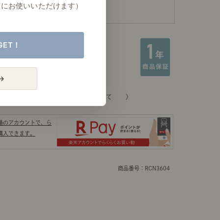
たにお使いいただけます）
GET！
→
るご質問
返品について
場のアカウントで、ら
購入できます。
商品番号：RCN3604