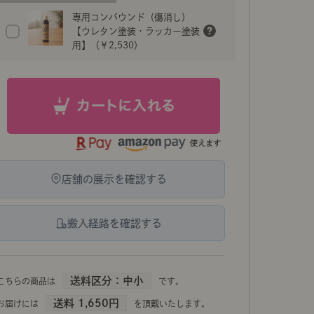
専用コンパウンド（傷消し）
ポート
お店だより
【ウレタン塗装・ラッカー塗装
用】（￥2,530）
ネートレッスン
ナチュラルヴィンテージの作り方
店舗の展示を確認する
ときどき、古いもの」
Vlog「晴れのち、キッチン」
天然の桐材をハンドメイドで仕上げた、「ZAGA」シリ
ネートレッスン
用途に合わせて4つの高さから選べます。
搬入経路を確認する
送料区分：中小
こちらの商品は
です。
送料 1,650円
お届けには
を頂戴いたします。