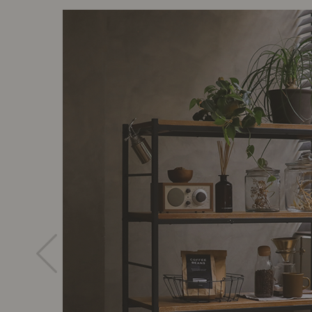
前に
キッチン家具
タオル・サニタリー
コーヒーグッズ
ナチュラルヴィンテージとは？
キッズ家具
フレグランス
Sunny in my life
キッズチェア
コーディネートの基本
ダイニングの基本
照明の基本
みんなのエッセイ
おすすめカフェ
僕と私の愛用品