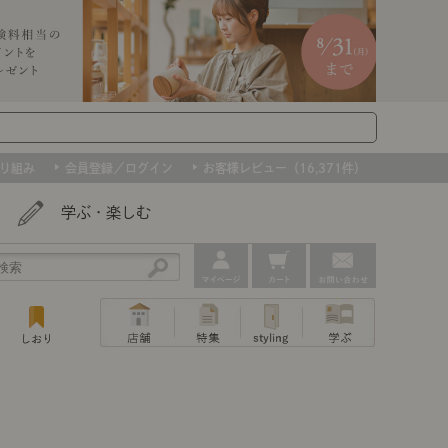
り組み
会員登録／ログイン
お客様レビュー（16,371件）
学ぶ・楽しむ
アウトレット
ェア
ー
プ
撮影などで使用したインテリアを、数量
ップ
トップ
｜ポイントスタイ
センスのいらないインテリア｜動画
特集 一覧
・本棚
ン・スリッパ
限定で。早いもの勝ちです！