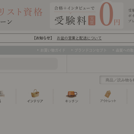
【お知らせ】
お盆の営業と配送について
お買い物ガイド
ブランドコンセプト
品質への取
クリアランス
テーブル
カーテン・ブラインド
グラス
ダイニング
寝具・布団
カトラリー
椅子・チ
寝具カバ
マグカッ
センスのいらないインテリア
ソファー、ラグ、ベッド、照明など、欲
トップ
ト
くりの
センスのいらないインテリア｜ベーススタイリ
センスのいらないインテリア
しいインテリアをお得な価格で！
ユニットシェルフ
ミラー
ボウル・鉢
TVボード
時計
ポット
収納家具
クッショ
保存容器