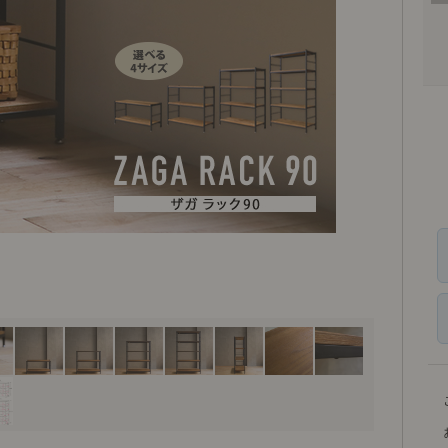
商品紹介（動画）
リセノ ランチ部
お仕事レ
特集
AGRAソファのこと
センスのいらないインテリア
コーディ
人気の連載
ルームツアー
モーニングルーティン
Vlog「
Vlog「にわかに、暮らせば。」
ナチュラルヴィンテージの作り方
コーディ