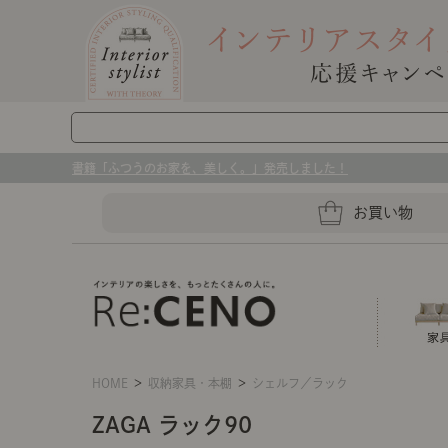
書籍「ふつうのお家を、美しく。」発売しました！
お買い物
HOME
＞
収納家具・本棚
＞
シェルフ／ラック
ソファー
ラグマット・カーペット
キッチングッズ収納
ZAGA ラック90
センスのいらないインテリア｜お部屋づ
ベッド
ケア用品
プレート・お皿
店舗TOP