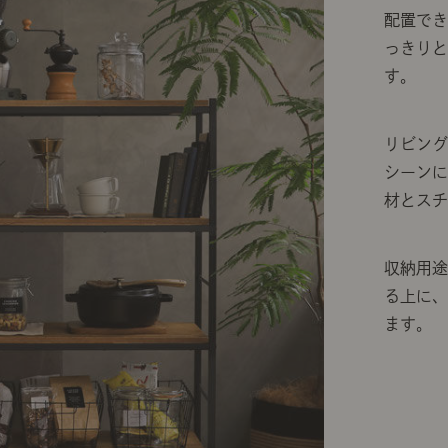
配置で
っきり
す。
リビン
シーン
材とス
収納用
る上に
ます。