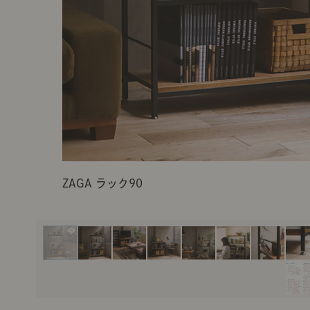
製品ストーリー
お知らせ
書籍連動企画
オリジナル家具の企画経緯
お部屋ビフォーアフター
ZAGA ラック90
Vlog「日々うらら」