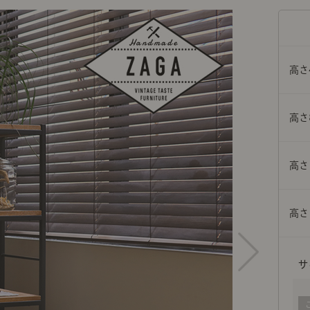
ング編
リング編
展示アイテム
展
アクセス
ア
デスク・チェア
収納雑貨
エプロン・クロス
こたつ
アート・フレーム
キッチンツール
照明
置物・オ
ナチュラルヴィンテージを知る
ナチュラルヴィンテージ実例
ナチュラルヴィンテージの基
フラワーベース・花瓶
観葉植物
家電
涼感寝具特集
夏の快適インテリア特集
リビング家具特集
トップ
ト
高さ
インテリアを学ぶ
展示アイテム
展
アクセス
ア
ディスプレイの基本
お手入れの基本
コツとノ
高さ
収納の基本
寝室の基本
キッチン
カーテンの基本
高さ
インテリアを楽しむ
高さ
Let's DIY！
植物と暮らそう
話題の場
食べるを楽しむ
日々のできごと
リセノのこと
蚤の市で見つけた偏愛品
Re:CENO Vlog（動画）
Re:CENO 