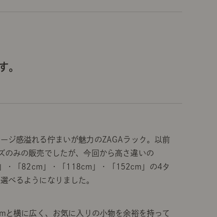
。
す。
ージ感溢れる佇まいが魅力のZAGAラック。以前
ズのみの販売でしたが、今回から高さ違いの
m」・「82cm」・「118cm」・「152cm」の4タ
ら選べるようになりました。
cmと横に広く、お気に入りの小物を余裕を持って