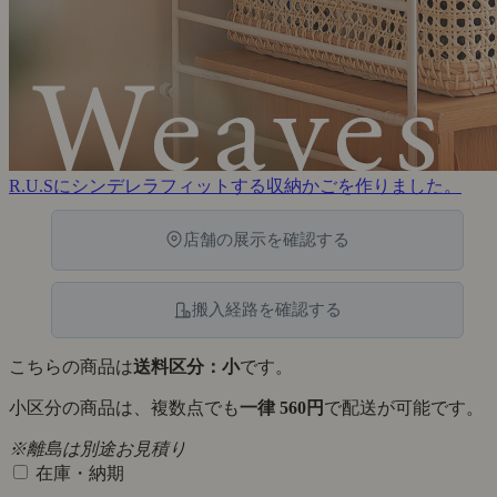
R.U.Sにシンデレラフィットする収納かごを作りました。
店舗の展示を確認する
搬入経路を確認する
こちらの商品は
送料区分：小
です。
小区分の商品は、複数点でも
一律 560円
で配送が可能です。
※離島は別途お見積り
在庫・納期