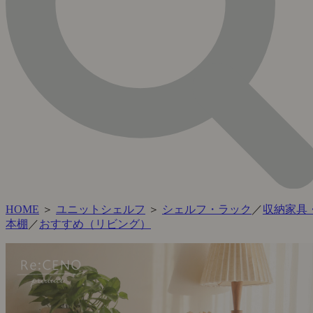
HOME
＞
ユニットシェルフ
＞
シェルフ・ラック
／
収納家具
本棚
／
おすすめ（リビング）