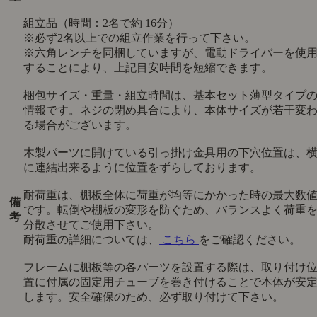
組立品（時間：2名で約 16分）
※必ず2名以上での組立作業を行って下さい。
※六角レンチを同梱していますが、電動ドライバーを使
することにより、上記目安時間を短縮できます。
梱包サイズ・重量・組立時間は、基本セット薄型タイプ
情報です。ネジの閉め具合により、本体サイズが若干変
る場合がございます。
木製パーツに開けている引っ掛け金具用の下穴位置は、
に連結出来るように位置をずらしております。
耐荷重は、棚板全体に荷重が均等にかかった時の最大数
備
です。転倒や棚板の変形を防ぐため、バランスよく荷重
考
分散させてご使用下さい。
耐荷重の詳細については、
こちら
をご確認ください。
フレームに棚板等の各パーツを設置する際は、取り付け
置に付属の固定用チューブを巻き付けることで本体が安
します。安全確保のため、必ず取り付けて下さい。