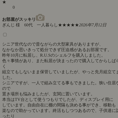
★
0
お部屋がスッキリ
ぎんじ 様 60代 一人暮らし
★★★★★
2026年7月12日
シニア世代なので昔ながらの大型家具がありますが、
なかなか思いきって処分できず圧迫感があるお部屋です。
昨年10月に転居し、R.U.Sのシェルフを購入しました。
色々事情があり、また転居が決まったので購入してからしば
く
組立てもしないまま保管していましたが、やっと先月組立て
した。
シニアですが、一人で組み立てる事もできました。狭い住居
ので
置き場所も悩みましたが、玄関に置いています。
本当はTV台として使うつもりでしたが、ディスプレイ用に
しています。自由自在に棚の間隔も決める事ができ、移動も
楽なので助かっています。終活もしつつあるので、子供達に
ったり