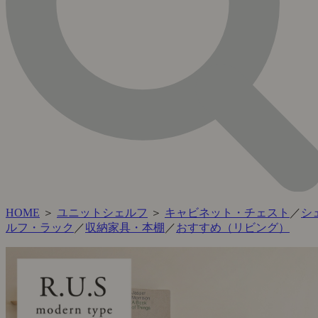
HOME
＞
ユニットシェルフ
＞
キャビネット・チェスト
／
シ
ルフ・ラック
／
収納家具・本棚
／
おすすめ（リビング）