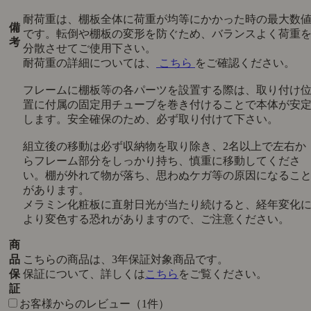
耐荷重は、棚板全体に荷重が均等にかかった時の最大数
備
です。転倒や棚板の変形を防ぐため、バランスよく荷重
考
分散させてご使用下さい。
耐荷重の詳細については、
こちら
をご確認ください。
フレームに棚板等の各パーツを設置する際は、取り付け
置に付属の固定用チューブを巻き付けることで本体が安
します。安全確保のため、必ず取り付けて下さい。
組立後の移動は必ず収納物を取り除き、2名以上で左右か
らフレーム部分をしっかり持ち、慎重に移動してくださ
い。棚が外れて物が落ち、思わぬケガ等の原因になるこ
があります。
メラミン化粧板に直射日光が当たり続けると、経年変化
より変色する恐れがありますので、ご注意ください。
商
品
こちらの商品は、3年保証対象商品です。
保
保証について、詳しくは
こちら
をご覧ください。
証
お客様からのレビュー（1件）