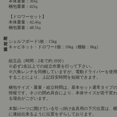
本体重量：36㎏
梱包重量：42㎏
【ドロワーセット】
本体重量：42.4㎏
梱包重量：48.5㎏
耐
シェルフボード1枚：15kg
荷
キャビネット・ドロワー1個：10kg（棚板：8kg）
重
組立品（時間：2名で約 20分）
※必ず2名以上での組立作業を行って下さい。
※六角レンチを同梱していますが、電動ドライバーを使
することにより、上記目安時間を短縮できます。
梱包サイズ・重量・組立時間は、基本セット通常タイプ
情報です。ネジの閉め具合により、本体サイズが若干変
る場合がございます。
木製パーツに開けている引っ掛け金具用の下穴位置は、
に連結出来るように位置をずらしております。