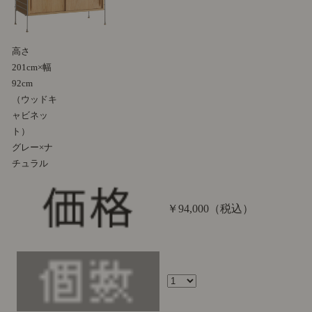
高さ
201cm×幅
92cm
（ウッドキ
ャビネッ
ト）
グレー×ナ
チュラル
￥94,000
（税込）