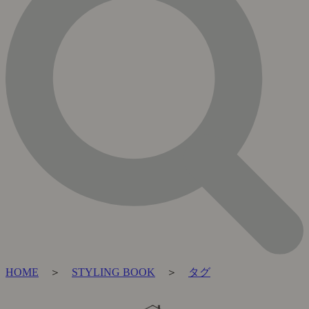
HOME
＞
STYLING BOOK
＞
タグ