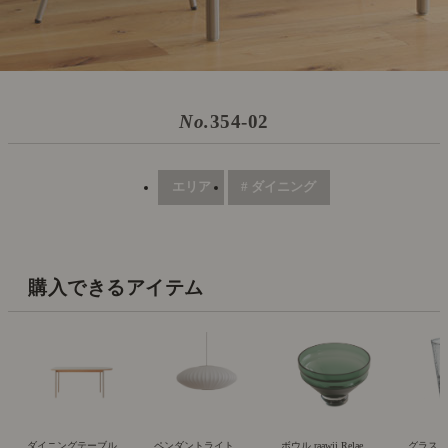
No.
354-02
エリア
# ダイニング
購入できるアイテム
ダイニングテーブル
ペンダントライト
ボウル raawii Relae
グラス S