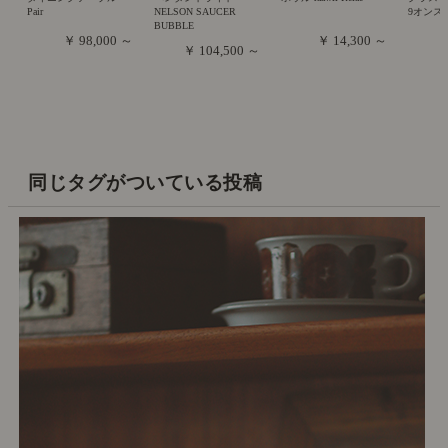
Pair
NELSON SAUCER
9オンス
BUBBLE
￥ 98,000 ～
￥ 14,300 ～
￥ 104,500 ～
同じタグがついている投稿