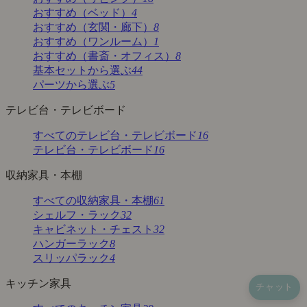
おすすめ（ベッド）
4
おすすめ（玄関・廊下）
8
おすすめ（ワンルーム）
1
おすすめ（書斎・オフィス）
8
基本セットから選ぶ
44
パーツから選ぶ
5
テレビ台・テレビボード
すべてのテレビ台・テレビボード
16
テレビ台・テレビボード
16
収納家具・本棚
すべての収納家具・本棚
61
シェルフ・ラック
32
キャビネット・チェスト
32
ハンガーラック
8
スリッパラック
4
キッチン家具
チャット