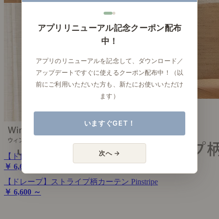
アプリリニューアル記念クーポン配布
中！
アプリのリニューアルを記念して、ダウンロード／
アップデートですぐに使えるクーポン配布中！（以
前にご利用いただいた方も、新たにお使いいただけ
ます）
いますぐGET！
次へ →
【ドレープ】チェック柄カーテン Windowpen
￥ 6,600 ～
【ドレープ】ストライプ柄カーテン Pinstripe
￥ 6,600 ～