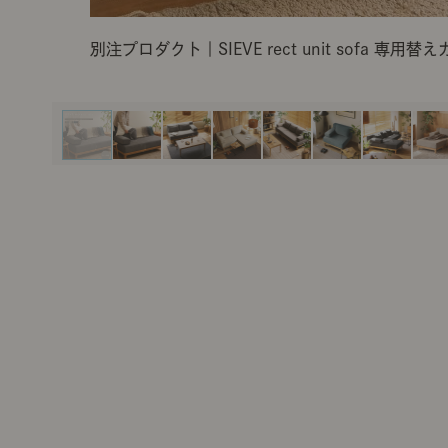
別注プロダクト｜SIEVE rect unit sofa 専用替