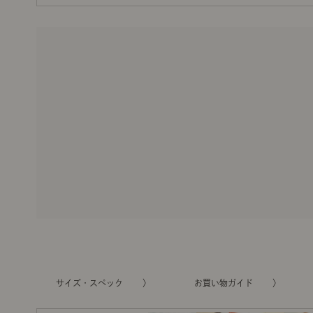
サイズ・スペック
お買い物ガイド