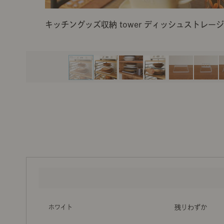
キッチングッズ収納 tower ディッシュストレージ
ホワイト
残りわずか