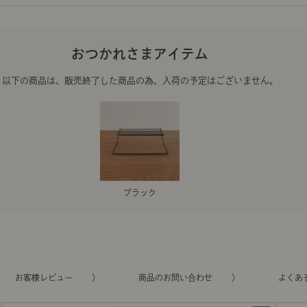
おつかれさまアイテム
以下の商品は、販売終了した商品の為、入荷の予定はございません。
ブラック
お客様レビュー
商品のお問い合わせ
よくあ