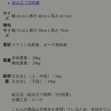
組み立て説明書
サイ
幅 41cm x 奥行 40cm x 高さ 61.5cm
ズ
梱包
サイ
幅 51cm x 奥行 50cm x 高さ 70cm
ズ
素材
メラミン化粧板、オーク無垢材
本体重量： 26kg
重量
梱包重量： 29kg
耐荷
引き出し（上・中段）：5kg
重
引き出し（下段）：10kg
組立品（組み立て時間：5分程度）
付属工具：スパナ
こちらの商品は天然木を使用しているため、木目やフシ