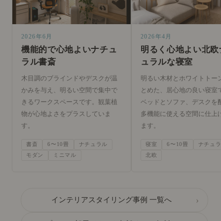
2026年6月
2026年4月
機能的で心地よいナチュ
明るく心地よい北欧
ラル書斎
ュラルな寝室
木目調のブラインドやデスクが温
明るい木材とホワイトトー
かみを与え、明るい空間で集中で
とめた、居心地の良い寝室
きるワークスペースです。観葉植
ベッドとソファ、デスクを
物が心地よさをプラスしていま
多機能に使える空間に仕上
す。
ます。
書斎
6〜10畳
ナチュラル
寝室
6〜10畳
ナチュ
モダン
ミニマル
北欧
›
インテリアスタイリング事例 一覧へ