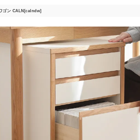
ワゴン CALN[calndw]