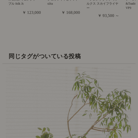
ブル folk Jr.
silta
ルクス スカイフライヤ
&Traditi
ー
VP9
￥ 123,000
￥ 168,000
￥ 93,500 ～
同じタグがついている投稿