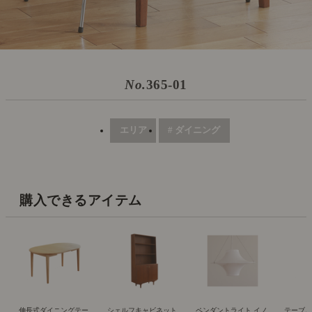
No.
365-01
エリア
# ダイニング
購入できるアイテム
伸長式ダイニングテー
シェルフキャビネット
ペンダントライト イノ
テーブ