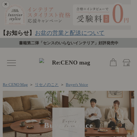
×
【お知らせ】
お盆の営業と配送について
書籍第二弾「センスのいらないインテリア」好評発売中
toggle
navigation
Re:CENO Mag
＞
リセノのこと
＞
Buyer's Voice
Buyer's Voice