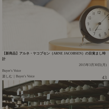
【新商品】アルネ・ヤコブセン（ARNE JACOBSEN）の目覚まし時
計
2015年3月30日(月)
Buyer's Voice
楽しむ｜Buyer's Voice
43