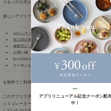
リセノの公式がアプリが新しくなりました！
新しいアプリでは、
AIインテリアシミュレーター（無料）
全22回の無料インテリアレッスン動画（無料）
体験型レッスン
の予約
お買い物
Re:CENO Mag
クーポンなどお得な情報
を無料でご利用いただけます。
アプリリニューアル記念クーポン配
このアプリで手軽にインテリアを学んだり、
中！
シミュレーターでお部屋イメージを確かめたり
していただけます。