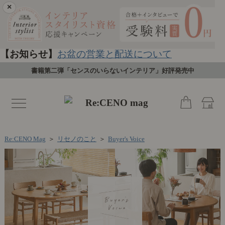
×
【お知らせ】
お盆の営業と配送について
書籍第二弾「センスのいらないインテリア」好評発売中
toggle
navigation
Re:CENO Mag
＞
リセノのこと
＞
Buyer's Voice