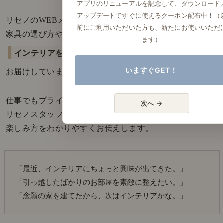
アプリのリニューアルを記念して、ダウンロード
アップデートですぐに使えるクーポン配布中！（
リセノのWEBメディア「
Re:CENO Mag
」では、
前にご利用いただいた方も、新たにお使いいただ
家具の選び方や美しいスタイリングのコツなど、
ます）
インテリアを楽しく学べる記事
を
いますぐGET！
お届けしています。
仕事でもプライベートでも日々インテリアに熱中する
次へ →
リセノスタッフが、自分の言葉で、インテリアの
楽しみ方をわかりやすくお伝えします。
「最近、インテリアにちょっと興味が出てきた。」
「引っ越したばかりのお部屋を素敵に整えたい。」
「念願の家を建てたから、次はインテリアかな。」