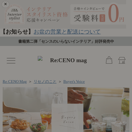
×
【お知らせ】
お盆の営業と配送について
書籍第二弾「センスのいらないインテリア」好評発売中
toggle
navigation
Re:CENO Mag
＞
リセノのこと
＞
Buyer's Voice