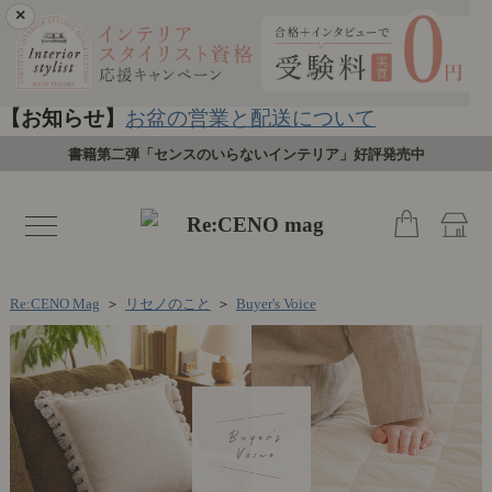
×
【お知らせ】
お盆の営業と配送について
書籍第二弾「センスのいらないインテリア」好評発売中
toggle
navigation
Re:CENO Mag
＞
リセノのこと
＞
Buyer's Voice