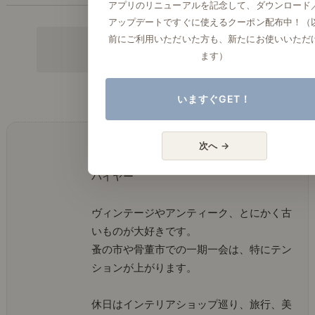
アプリのリニューアルを記念して、ダウンロード
アップデートですぐに使えるクーポン配布中！（
前にご利用いただいた方も、新たにお使いいただ
ます）
みんなの保存数：
6
いますぐGET！
次へ →
バイヤー 大場
バイヤー
ヴィンテージやアンティーク、とにかく古
いものが大好きです。
蚤の市や骨董市での一期一会は、特にテン
ションが上がります。
休日はインテリアショップ巡り、旅行、美