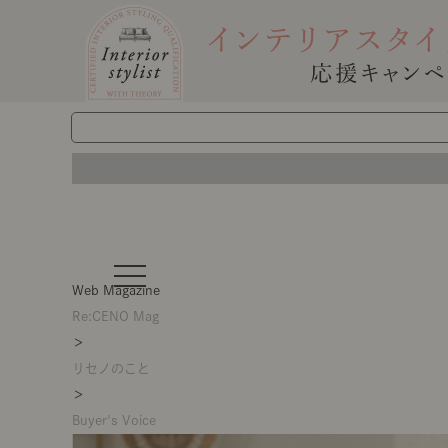
t
o
Web Magazine
g
g
Re:CENO Mag
l
＞
e
n
リセノのこと
a
v
＞
i
g
Buyer's Voice
a