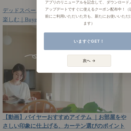
2023年3月15日(水)
アプリのリニューアルを記念して、ダウンロード
アップデートですぐに使えるクーポン配布中！（
デッドスペースを有効活用して、収納力UP
前にご利用いただいた方も、新たにお使いいただ
楽しむ｜Buyer's Voice
5
ます）
いますぐGET！
次へ →
【動画】バイヤーおすすめアイテム ｜お部屋をや
さしい印象に仕上げる、カーテン選びのポイント