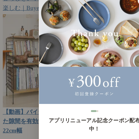
楽しむ｜Buyer's Voice
5
【動画】バイヤーおすすめアイテム ｜ちょっとし
アプリリニューアル記念クーポン配
た隙間を有効活用する、ユニットシェルフR.U.S
中！
22cm幅