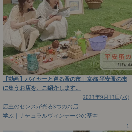
【動画】バイヤーと巡る蚤の市｜京都 平安蚤の市
に集うお店を、ご紹介します。
2023年9月13日(水)
店主のセンスが光る3つのお店
学ぶ｜ナチュラルヴィンテージの基本
1