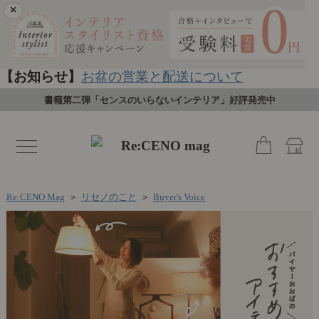
×
【お知らせ】
お盆の営業と配送について
書籍第二弾「センスのいらないインテリア」好評発売中
toggle
navigation
Re:CENO Mag
＞
リセノのこと
＞
Buyer's Voice