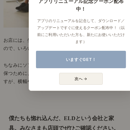
アプリリニューアル記念クーポン配布
中！
アプリのリニューアルを記念して、ダウンロード／
アップデートですぐに使えるクーポン配布中！（以
前にご利用いただいた方も、新たにお使いいただけ
お店には、生地サンプルを全種類ご用意しています
ます）
ので、いろいろとスタッフに相談してみてください。
いますぐGET！
ちなみにソファーは、座り心地のクオリティを
保つために、奥行きは変えない様にお受けしていま
次へ →
すが、横幅や高さなど、ご相談に応じています。
僕たちも惚れ込んだ、ELDという会社と家
具。
みなさまも店頭でぜひご確認ください。