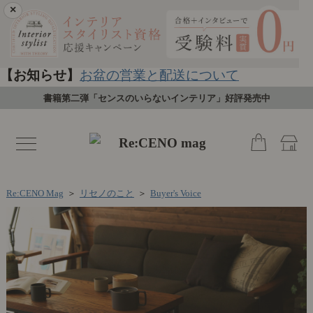
×
【お知らせ】
お盆の営業と配送について
書籍第二弾「センスのいらないインテリア」好評発売中
toggle
navigation
Re:CENO Mag
＞
リセノのこと
＞
Buyer's Voice