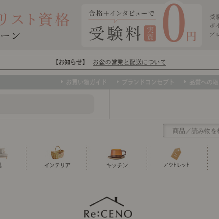
【お知らせ】
お盆の営業と配送について
お買い物ガイド
ブランドコンセプト
品質への取
クリアランス
テーブル
カーテン・ブラインド
グラス
ダイニング
寝具・布団
カトラリー
椅子・チ
寝具カバ
マグカッ
センスのいらないインテリア
など、欲しいインテリアをお得な価格で！
撮影などで使用し
トップ
ト
くりの
センスのいらないインテリア｜ベーススタイリ
センスのいらないインテリア
ユニットシェルフ
ミラー
ボウル・鉢
TVボード
時計
ポット
収納家具
クッショ
保存容器