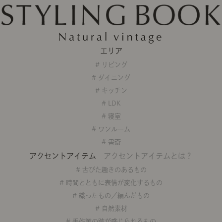
ング編
リング編
展示アイテム
展
アクセス
ア
デスク・チェア
収納雑貨
エプロン・クロス
こたつ
アート・フレーム
キッチンツール
照明
置物・オ
ナチュラルヴィンテージを知る
ナチュラルヴィンテージ実例
ナチュラルヴィンテージの基
フラワーベース・花瓶
観葉植物
家電
トップ
ト
涼感寝具特集
夏の快適インテリア特集
リビング家具特集
エリア
インテリアを学ぶ
展示アイテム
展
# リビング
アクセス
ア
ディスプレイの基本
お手入れの基本
コツとノ
# ダイニング
# キッチン
収納の基本
寝室の基本
キッチン
# LDK
# 寝室
カーテンの基本
# ワンルーム
インテリアを楽しむ
# 書斎
Let's DIY！
植物と暮らそう
話題の場
アクセントアイテム
アクセントアイテムとは？
# 古びた趣きのあるもの
食べるを楽しむ
日々のできごと
# 時間とともに表情が変化するもの
リセノのこと
# 織ったもの／編んだもの
# 自然素材
蚤の市で見つけた偏愛品
Re:CENO Vlog（動画）
Re:CENO 
# 手作業の跡が感じられるもの