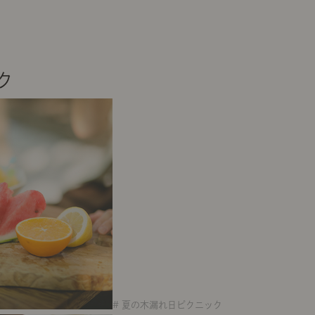
ク
# 夏の木漏れ日ピクニック