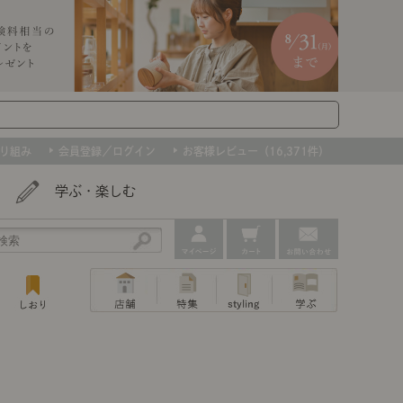
り組み
会員登録／ログイン
お客様レビュー（16,371件）
学ぶ・楽しむ
アウトレット
ェア
ー
プ
組み合わせて作るキッチン収納
「あぐらをかける」ソファー
お肌を守るレースカーテン
たインテリアを、数量限定で。早いもの勝ちです！
ップ
トップ
｜ポイントスタイ
センスのいらないインテリア｜動画
特集 一覧
・本棚
ン・スリッパ