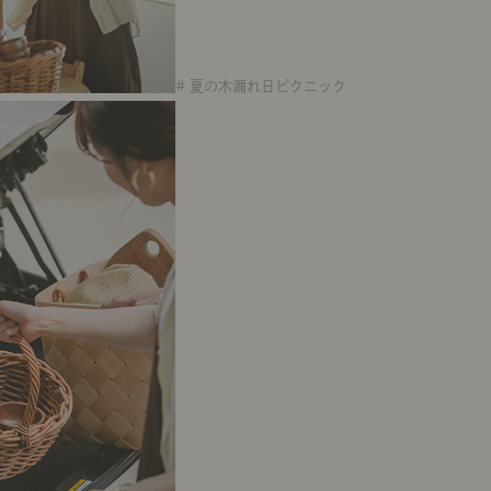
# 夏の木漏れ日ピクニック