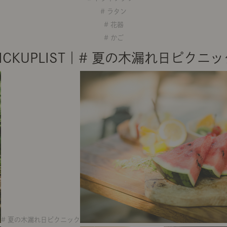
# ラタン
# 花器
# かご
PICKUPLIST｜# 夏の木漏れ日ピクニッ
# 夏の木漏れ日ピクニック