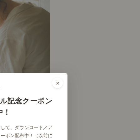
×
ル記念クーポン
中！
念して、ダウンロード／ア
クーポン配布中！（以前に