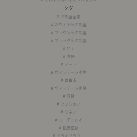
商品紹介（動画）
リセノ ランチ部
お仕事レ
タグ
# お部屋全景
# ホワイト床の部屋
特集
# ブラウン床の部屋
# ブラック床の部屋
AGRAソファのこと
センスのいらないインテリア
コーディ
# 照明
# 食器
# アート
人気の連載
# ヴィンテージ小物
ルームツアー
モーニングルーティン
Vlog「
# 骨董市
# ヴィンテージ家具
Vlog「にわかに、暮らせば。」
ナチュラルヴィンテージの作り方
コーディ
# 真鍮
# クッション
# リネン
# コーデュロイ
# 観葉植物
# ドライフラワー