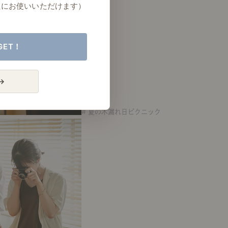
たにお使いいただけます）
GET！
→
# 夏の木漏れ日ピクニック