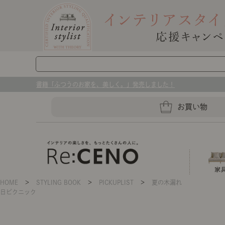
書籍「ふつうのお家を、美しく。」発売しました！
お買い物
HOME
＞
STYLING BOOK
＞
PICKUPLIST
＞
夏の木漏れ
日ピクニック
ソファー
ラグマット・カーペット
キッチングッズ収納
ソファー、ラグ、ベッド、照明
センスのいらないインテリア｜お部屋づ
ベッド
ケア用品
プレート・お皿
店舗TOP