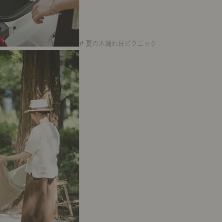
# 夏の木漏れ日ピクニック