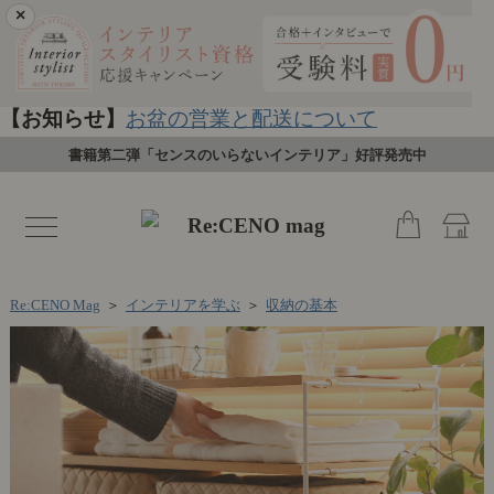
×
【お知らせ】
お盆の営業と配送について
書籍第二弾「センスのいらないインテリア」好評発売中
toggle
navigation
Re:CENO Mag
＞
インテリアを学ぶ
＞
収納の基本