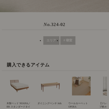
No.
324-02
エリア
# 寝室
購入できるアイテム
木製ベッド NOANA／
ダイニングベンチ folk
ウールカーペット
【ドレ
BR スタンダードタイ
OPERA
プ柄カーテ