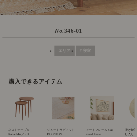
No.
346-01
エリア
# 寝室
購入できるアイテム
ネストテーブル
ジュートラグマット
アートフレーム Oak
掛け時計 
RattanMix／RD
BOONTON
round frame
し入り