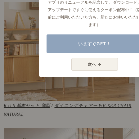
アプリのリニューアルを記念して、ダウンロード
アップデートですぐに使えるクーポン配布中！（
前にご利用いただいた方も、新たにお使いいただ
ます）
いますぐGET！
次へ →
R.U.S 基本セット 薄型
/
ダイニングチェアー WICKER CHAIR
NATURAL