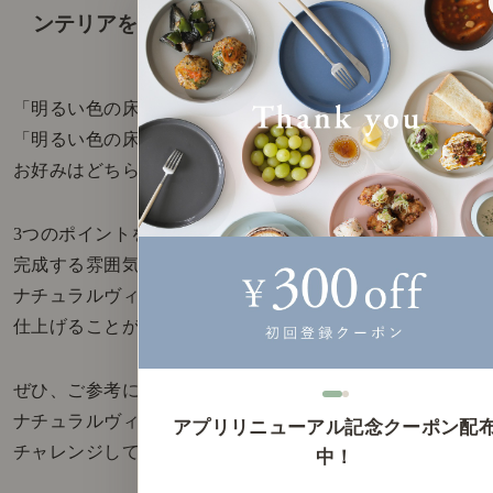
ンテリアを楽しもう。
「明るい色の床×明るい色の家具」と
「明るい色の床×濃い色の家具」、
お好みはどちらでしたか？
3つのポイントを使い分けることで、
完成する雰囲気は違えど、
ナチュラルヴィンテージなお部屋に
仕上げることができます。
ぜひ、ご参考にいただき、
ナチュラルヴィンテージコーディネートに
アプリリニューアル記念クーポン配
チャレンジしてみてください。
中！