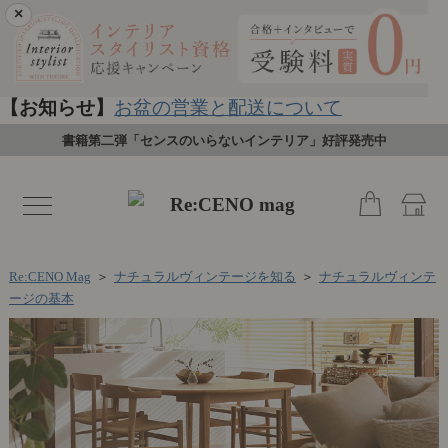
×
【お知らせ】
お盆の営業と配送について
書籍第二弾「センスのいらないインテリア」好評発売中
toggle
navigation
Re:CENO Mag
＞
ナチュラルヴィンテージを知る
＞
ナチュラルヴィンテ
ージの基本