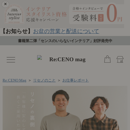
×
【お知らせ】
お盆の営業と配送について
書籍第二弾「センスのいらないインテリア」好評発売中
toggle
navigation
Re:CENO Mag
＞
リセノのこと
＞
お仕事レポート