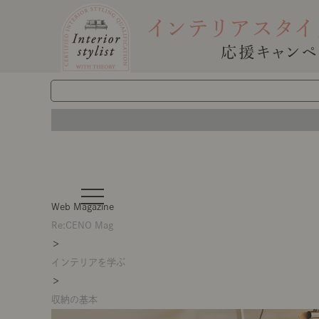
t
o
Web Magazine
g
g
Re:CENO Mag
l
＞
e
n
インテリアを学ぶ
a
v
＞
i
g
収納の基本
a